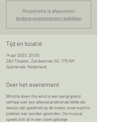
Registratie is afgesloten
Andere evenementen bekijken
Tijd en locatie
14 apr 2023, 20:00
Z&V Theater, Zandwerven 50, 1715 KM
Spanbroek, Nederland
Over het evenement
Whistle down the wind is een aangrijpend
verhaal over een allesveranderende liefde die
bewijst dat goedheid op de meest onverwachte
plekken kan worden gevonden. De musical
speelt zich af in een sterk gelovige
gemeenschap op het platteland, begin jaren
'70. Waar de volwassenen zich vastbijten in