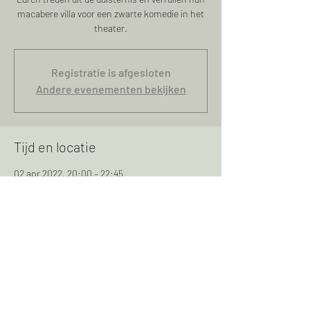
macabere villa voor een zwarte komedie in het
theater.
Registratie is afgesloten
Andere evenementen bekijken
Tijd en locatie
02 apr 2022, 20:00 – 22:45
Grote Kerk, Schermerhorn, Oosteinde 2, 1636
XV Schermerhorn, Nederland
Deel dit evenement