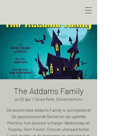
The Addams Family
za 02 apr
  |  
Grote Kerk, Schermerhorn
De excentrieke Addams Family is springlevend!
De gepassioneerde Gomez en zijn geliefde
Morticia, hun duistere ‘schatjes’ Wednesday en
Pugsley, Oom Fester, Oma en uiteraard butler
Lurch treden uit de duisternis en verruilen hun