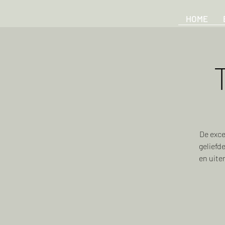
HOME
De exce
geliefd
en uite