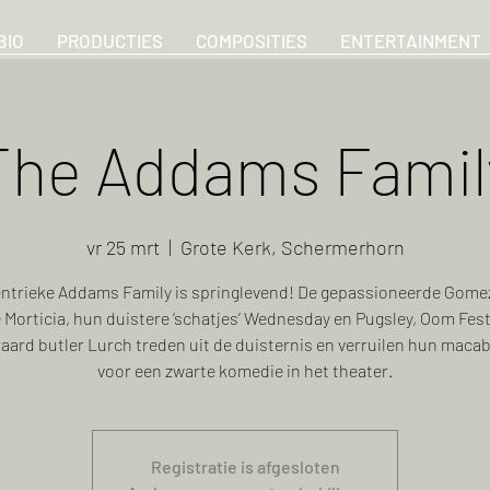
BIO
PRODUCTIES
COMPOSITIES
ENTERTAINMENT
The Addams Famil
vr 25 mrt
  |  
Grote Kerk, Schermerhorn
ntrieke Addams Family is springlevend! De gepassioneerde Gomez
e Morticia, hun duistere ‘schatjes’ Wednesday en Pugsley, Oom Fes
raard butler Lurch treden uit de duisternis en verruilen hun macabe
voor een zwarte komedie in het theater.
Registratie is afgesloten