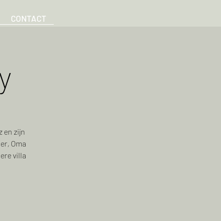
CONTACT
y
 en zijn
ter, Oma
re villa