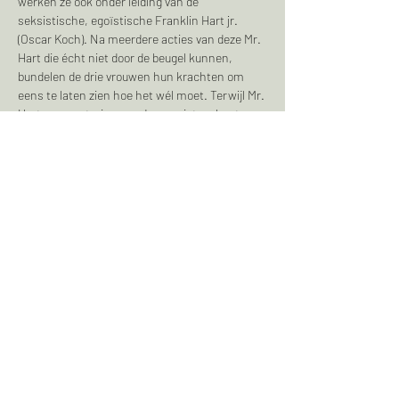
werken ze ook onder leiding van de 
seksistische, egoïstische Franklin Hart jr. 
(Oscar Koch). Na meerdere acties van deze Mr. 
Hart die écht niet door de beugel kunnen, 
bundelen de drie vrouwen hun krachten om 
eens te laten zien hoe het wél moet. Terwijl Mr. 
Hart om mysterieuze redenen niet op kantoor 
is, runnen de dames de zaken op een manier 
waar menig bedrijf zelfs nu nog wat van kan 
leren.
Een verhaal wat in deze tijden actueler lijkt dan 
ooit. Met herkenbare situaties, veel humor en 
pakkende nummers…
Meer weergeven
Deel dit evenement